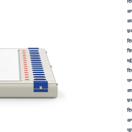
दि
अग
अप
फ़
दि
सि
मई
दि
जन
अप
फ़
दि
अग
जू