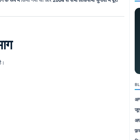
भाग
है।
BL
।
अग
जू
अप
फ़