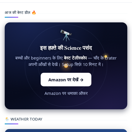
आज की बेस्ट डील 🔥
🔭
इस हफ़्ते की Science पसंद
बच्चों और beginners के लिए
बेस्ट टेलीस्कोप
— चाँद के crater
अपनी आँखों से देखें। Setup सिर्फ़ 10 मिनट में।
Amazon पर देखें
→
Amazon पर धमाका ऑफर
🌦 WEATHER TODAY