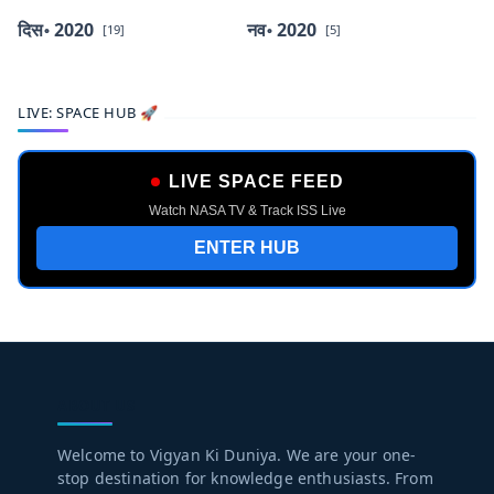
दिस॰ 2020
नव॰ 2020
[19]
[5]
LIVE: SPACE HUB 🚀
LIVE SPACE FEED
Watch NASA TV & Track ISS Live
ENTER HUB
ABOUT US
Welcome to Vigyan Ki Duniya. We are your one-
stop destination for knowledge enthusiasts. From