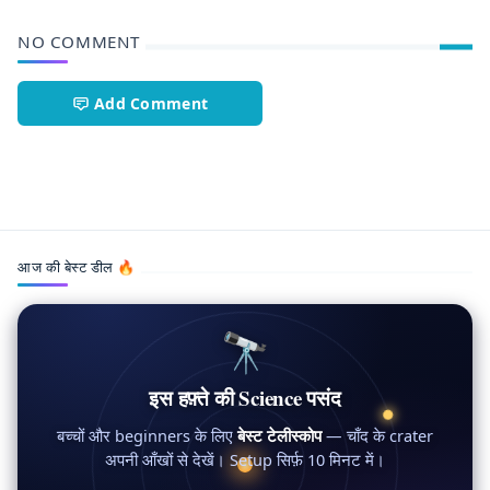
NO COMMENT
Add Comment
AI Security,AITX Security,FIFA World Cup 2026,Robotic Gu
आज की बेस्ट डील 🔥
🔭
इस हफ़्ते की Science पसंद
बच्चों और beginners के लिए
बेस्ट टेलीस्कोप
— चाँद के crater
अपनी आँखों से देखें। Setup सिर्फ़ 10 मिनट में।