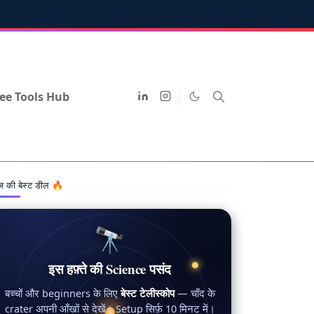
ee Tools Hub
 की बेस्ट डील 🔥
🔭
इस हफ़्ते की Science पसंद
बच्चों और beginners के लिए
बेस्ट टेलीस्कोप
— चाँद के
crater अपनी आँखों से देखें। Setup सिर्फ़ 10 मिनट में।