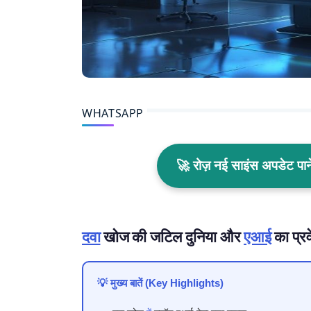
WHATSAPP
🚀 रोज़ नई साइंस अपडेट प
दवा
खोज की जटिल दुनिया और
एआई
का प्र
💡 मुख्य बातें (Key Highlights)