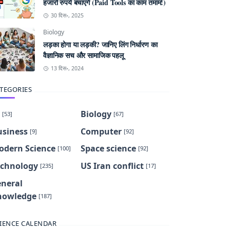
हजारों रुपये बचाएंगे (Paid Tools का काम तमाम!)
30 दिस॰, 2025
Biology
लड़का होगा या लड़की? जानिए लिंग निर्धारण का
वैज्ञानिक सच और सामाजिक पहलू
13 दिस॰, 2024
TEGORIES
Biology
[53]
[67]
usiness
Computer
[9]
[92]
odern Science
Space science
[100]
[92]
echnology
US Iran conflict
[235]
[17]
eneral
nowledge
[187]
IENCE CALENDAR