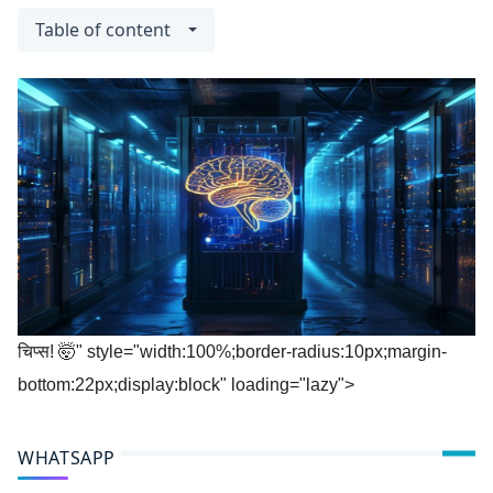
Table of content
चिप्स! 🤯" style="width:100%;border-radius:10px;margin-
bottom:22px;display:block" loading="lazy">
WHATSAPP