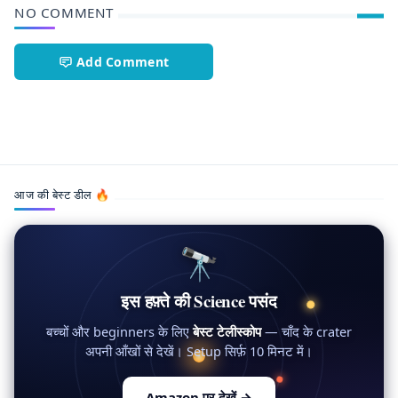
NO COMMENT
Add Comment
टेक्नोलॉजी,न्यूरोमॉर्फिक चिप,भविष्य,भारत,स्पेस टेक्नोलॉजी,AI,AI रिसर्च
आज की बेस्ट डील 🔥
🔭
इस हफ़्ते की Science पसंद
बच्चों और beginners के लिए
बेस्ट टेलीस्कोप
— चाँद के crater
अपनी आँखों से देखें। Setup सिर्फ़ 10 मिनट में।
Amazon पर देखें
→