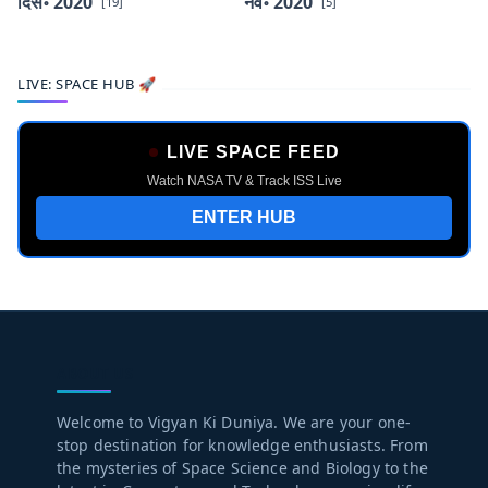
दिस॰ 2020
नव॰ 2020
[19]
[5]
LIVE: SPACE HUB 🚀
LIVE SPACE FEED
Watch NASA TV & Track ISS Live
ENTER HUB
ABOUT US
Welcome to Vigyan Ki Duniya. We are your one-
stop destination for knowledge enthusiasts. From
the mysteries of Space Science and Biology to the