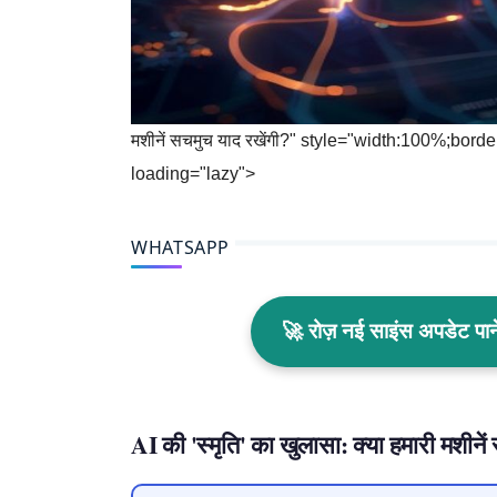
मशीनें सचमुच याद रखेंगी?" style="width:100%;bor
loading="lazy">
WHATSAPP
🚀 रोज़ नई साइंस अपडेट प
AI की 'स्मृति' का खुलासा: क्या हमारी मशीने