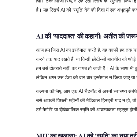
MIT टेक्नोलॉजी रिव्यू ने एक ऐसी रिसर्च का खुलासा किया है 
है। यह रिसर्च AI को 'स्मृति' देने की दिशा में एक अभूतपूर्व 
AI की 'याददाश्त' की कहानी: अतीत की जरूरत
आज हम जिस AI का इस्तेमाल करते हैं, वह काफी हद तक 'शॉर्ट
करने तक याद रखते हैं, या किसी छोटी-सी बातचीत को थोड़े
हम उसे दोहराते नहीं, वह गायब हो जाती है। AI के साथ भी क
लेकिन अगर उस डेटा को बार-बार इस्तेमाल न किया जाए या
कल्पना कीजिए, आप एक AI चैटबॉट से अपनी स्वास्थ्य संबंध
उसे आपकी पिछली महीनों की मेडिकल हिस्ट्री याद न हो, तो 
टर्म मेमोरी' या दीर्घकालिक स्मृति की आवश्यकता महसूस होत
MIT का खुलासा: AI को 'स्मृति' का नया तर