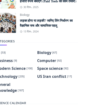
हजारों रुपये बचाएंगे (Paid Tools का काम तमाम!)
30 दिस॰, 2025
Biology
लड़का होगा या लड़की? जानिए लिंग निर्धारण का
वैज्ञानिक सच और सामाजिक पहलू
13 दिस॰, 2024
TEGORIES
Biology
[53]
[67]
usiness
Computer
[9]
[92]
odern Science
Space science
[100]
[92]
echnology
US Iran conflict
[235]
[17]
eneral
nowledge
[187]
IENCE CALENDAR