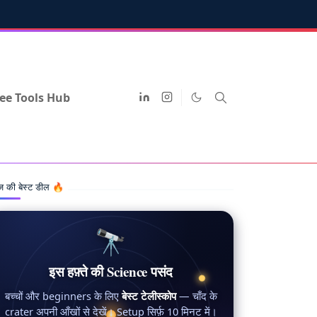
ee Tools Hub
 की बेस्ट डील 🔥
🔭
इस हफ़्ते की Science पसंद
बच्चों और beginners के लिए
बेस्ट टेलीस्कोप
— चाँद के
crater अपनी आँखों से देखें। Setup सिर्फ़ 10 मिनट में।