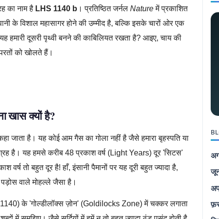
्रह का नाम है
LHS 1140 b
। प्रतिष्ठित जर्नल
Nature
में प्रकाशित
ानी के विशाल महासागर होने की उम्मीद है, बल्कि इसके चारों ओर एक
ा यह हमारी दूसरी पृथ्वी बनने की काबिलियत रखता है? आइए, चाय की
 परतों को खोलते हैं।
खास क्यों है?
BL
कहा जाता है। यह कोई आम गैस का गोला नहीं है जैसे हमारा बृहस्पति या
्रह है। यह हमसे करीब 48 प्रकाश वर्ष (Light Years) दूर 'सिटस'
अग
र्ष तो बहुत दूर है! हाँ, इंसानी पैमानों पर यह दूरी बहुत ज्यादा है,
जू
े पड़ोस वाले मोहल्ले जैसा है।
अप
फ़
1140) के 'गोल्डीलॉक्स ज़ोन' (Goldilocks Zone) में चक्कर लगाता
ं में समझिए। जैसे सर्दियों में हमें न तो बहुत ज्यादा ठंड पसंद होती है