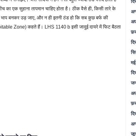
दि
 बीच का एक सुहाना तापमान चाहिए होता है। ठीक वैसे ही, किसी तारे के
अग
पानी भाप बनकर उड़ जाए, और न ही इतनी ठंड हो कि सब कुछ बर्फ की
अप
Habitable Zone) कहते हैं। LHS 1140 b इसी जादुई दायरे में फिट बैठता
फ़
दि
सि
मई
दि
जन
अप
फ़
दि
अग
जू