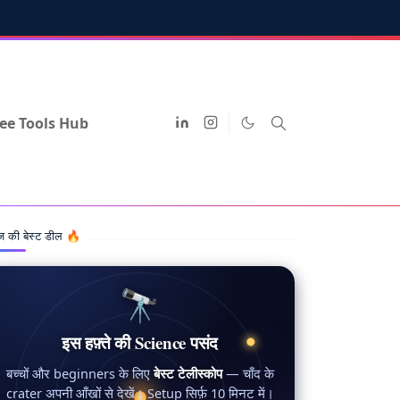
ee Tools Hub
 की बेस्ट डील 🔥
🔭
इस हफ़्ते की Science पसंद
बच्चों और beginners के लिए
बेस्ट टेलीस्कोप
— चाँद के
crater अपनी आँखों से देखें। Setup सिर्फ़ 10 मिनट में।