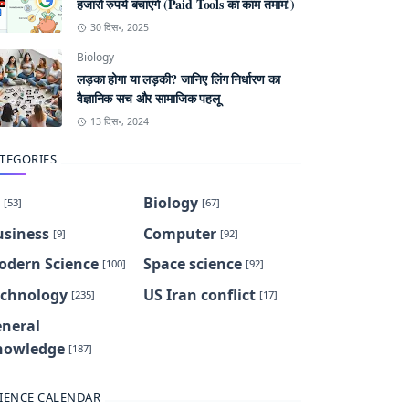
हजारों रुपये बचाएंगे (Paid Tools का काम तमाम!)
30 दिस॰, 2025
Biology
लड़का होगा या लड़की? जानिए लिंग निर्धारण का
वैज्ञानिक सच और सामाजिक पहलू
13 दिस॰, 2024
TEGORIES
Biology
[53]
[67]
usiness
Computer
[9]
[92]
odern Science
Space science
[100]
[92]
echnology
US Iran conflict
[235]
[17]
eneral
nowledge
[187]
IENCE CALENDAR