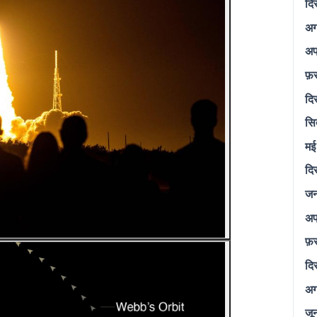
दि
अग
अप
फ़
दि
सि
मई
दि
जन
अप
फ़
दि
अग
जू