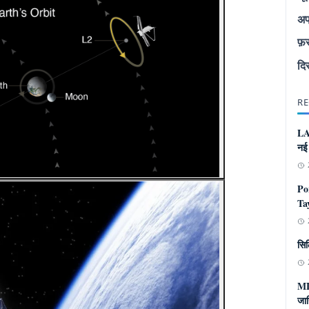
अप
फ़
दि
RE
LA
नई
Po
Tay
सिल
ML
जान