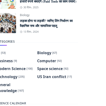
हजारों रुपये बचाएंगे (Paid Tools का काम तमाम!)
30 दिस॰, 2025
Biology
लड़का होगा या लड़की? जानिए लिंग निर्धारण का
वैज्ञानिक सच और सामाजिक पहलू
13 दिस॰, 2024
TEGORIES
Biology
[53]
[67]
usiness
Computer
[9]
[92]
odern Science
Space science
[100]
[92]
echnology
US Iran conflict
[235]
[17]
eneral
nowledge
[187]
IENCE CALENDAR