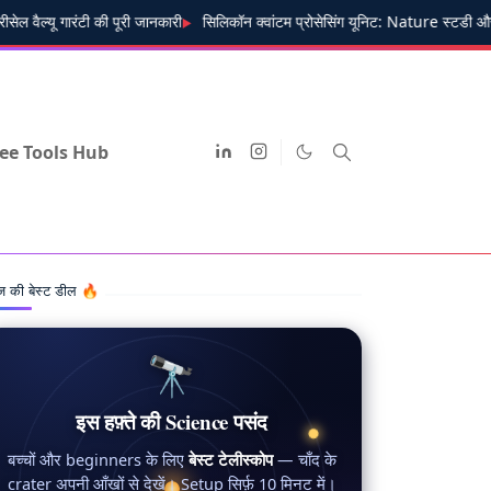
 गारंटी की पूरी जानकारी
सिलिकॉन क्वांटम प्रोसेसिंग यूनिट: Nature स्टडी और डि
ee Tools Hub
 की बेस्ट डील 🔥
🔭
इस हफ़्ते की Science पसंद
बच्चों और beginners के लिए
बेस्ट टेलीस्कोप
— चाँद के
crater अपनी आँखों से देखें। Setup सिर्फ़ 10 मिनट में।