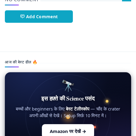
Add Comment
अंतरिक्ष,कॉस्मिक वेव,खगोल भौतिकी,टेलीस्कोप,ब्रह्मांड,वैज्ञानिक खोज,ISRO
आज की बेस्ट डील 🔥
🔭
इस हफ़्ते की Science पसंद
बच्चों और beginners के लिए
बेस्ट टेलीस्कोप
— चाँद के crater
अपनी आँखों से देखें। Setup सिर्फ़ 10 मिनट में।
Amazon पर देखें
→