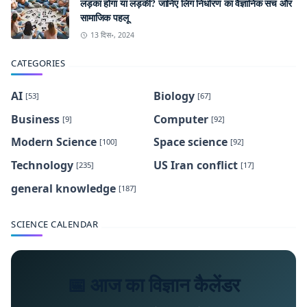
लड़का होगा या लड़की? जानिए लिंग निर्धारण का वैज्ञानिक सच और
सामाजिक पहलू
13 दिस॰, 2024
CATEGORIES
AI
Biology
[53]
[67]
Business
Computer
[9]
[92]
Modern Science
Space science
[100]
[92]
Technology
US Iran conflict
[235]
[17]
general knowledge
[187]
SCIENCE CALENDAR
📅 आज का विज्ञान कैलेंडर