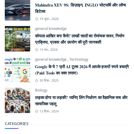
Mahindra XEV 9S: डिज़ाइन, INGLO प्लेटफॉर्म और लॉन्च
डिटेल्स
19 जुल॰, 2026
general knowledge
कोयला आखिर बना कैसे? लाखों सालों का रोमांचक सफर, निर्माण
प्रक्रिया, प्रकार और उपयोग की पूरी जानकारी
13 नव॰, 2024
general knowledge
,
Technology
Google के ये 7 फ्री AI टूल्स 2026 में आपके हजारों रुपये बचाएंगे
(Paid Tools का काम तमाम!)
30 दिस॰, 2025
Biology
लड़का होगा या लड़की? जानिए लिंग निर्धारण का वैज्ञानिक सच और
सामाजिक पहलू
13 दिस॰, 2024
CATEGORIES