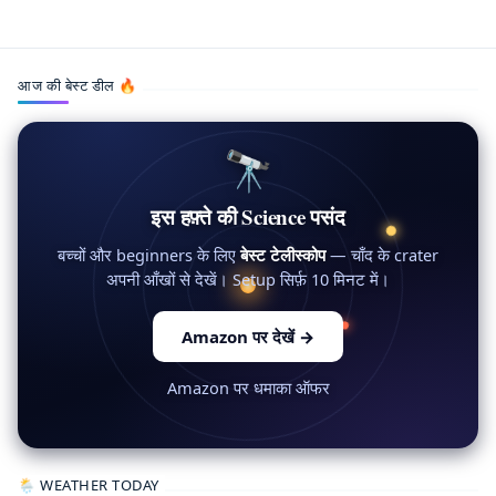
आज की बेस्ट डील 🔥
🔭
इस हफ़्ते की Science पसंद
बच्चों और beginners के लिए
बेस्ट टेलीस्कोप
— चाँद के crater
अपनी आँखों से देखें। Setup सिर्फ़ 10 मिनट में।
Amazon पर देखें
→
Amazon पर धमाका ऑफर
🌦 WEATHER TODAY