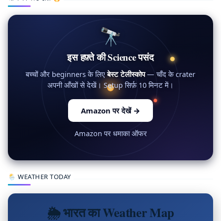
🔭
इस हफ़्ते की Science पसंद
बच्चों और beginners के लिए
बेस्ट टेलीस्कोप
— चाँद के crater
अपनी आँखों से देखें। Setup सिर्फ़ 10 मिनट में।
Amazon पर देखें
→
Amazon पर धमाका ऑफर
🌦 WEATHER TODAY
🌦 भारत का Weather Map