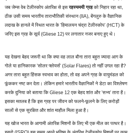
जब जेम्स वेब टेलीस्कोप अंतरिक्ष से इस
रहस्यमयी ग्रह
को निहार रहा था,
ठीक उसी समय भारतीय ताराभौतिकी संस्थान (IIA), बेंगलुरु के वैज्ञानिक
लद्दाख के हानले में स्थित भारत के 'हिमालयन चंद्रा टेलीस्कोप' (HCT) के
जरिए इस ग्रह के सूर्य (Gliese 12) पर लगातार नजर बनाए हुए थे।
Astronomy News,Gliese 12 b,ISRO,James Webb,Space Disc
यह देखना बेहद जरूरी था कि क्या वह लाल बौना तारा बहुत ज्यादा आग के
गोले या हानिकारक 'सोलर फ्लेयर्स' (Solar Flares) तो नहीं उगल रहा है?
अगर तारा बहुत हिंसक स्वभाव का होता, तो वह अपने ग्रह के वायुमंडल को
फूंककर नष्ट कर देता। लेकिन हमारे भारतीय वैज्ञानिकों ने डेटा का विश्लेषण
करके दुनिया को बताया कि Gliese 12 एक बेहद शांत और 'सभ्य' तारा है।
इसका मतलब है कि इस ग्रह पर जीवन को फलने-फूलने के लिए करोड़ों
सालों से एक सुरक्षित और शांत माहौल मिला हुआ है।
यह खोज भारत के आगामी अंतरिक्ष मिशनों के लिए भी एक मील का पत्थर है।
इसरो (ISRO) इस समय अपने भविष्य के अंतरिक्ष टेलीस्कोप मिशनों पर काम