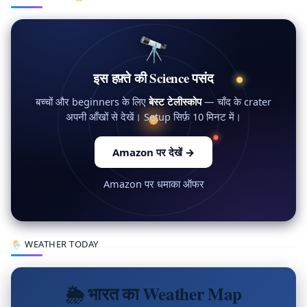
🔭
इस हफ़्ते की Science पसंद
बच्चों और beginners के लिए
बेस्ट टेलीस्कोप
— चाँद के crater
अपनी आँखों से देखें। Setup सिर्फ़ 10 मिनट में।
Amazon पर देखें
→
Amazon पर धमाका ऑफर
🌦 WEATHER TODAY
🌦 भारत का Weather Map