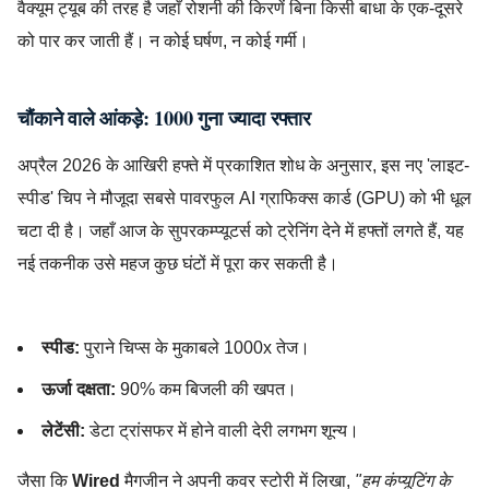
वैक्यूम ट्यूब की तरह है जहाँ रोशनी की किरणें बिना किसी बाधा के एक-दूसरे
को पार कर जाती हैं। न कोई घर्षण, न कोई गर्मी।
चौंकाने वाले आंकड़े: 1000 गुना ज्यादा रफ्तार
अप्रैल 2026 के आखिरी हफ्ते में प्रकाशित शोध के अनुसार, इस नए 'लाइट-
स्पीड' चिप ने मौजूदा सबसे पावरफुल AI ग्राफिक्स कार्ड (GPU) को भी धूल
चटा दी है। जहाँ आज के सुपरकम्प्यूटर्स को ट्रेनिंग देने में हफ्तों लगते हैं, यह
नई तकनीक उसे महज कुछ घंटों में पूरा कर सकती है।
AI,CleanEnergy,ComputingRevolution,FutureTech,IndiaInSci
स्पीड:
पुराने चिप्स के मुकाबले 1000x तेज।
ऊर्जा दक्षता:
90% कम बिजली की खपत।
लेटेंसी:
डेटा ट्रांसफर में होने वाली देरी लगभग शून्य।
जैसा कि
Wired
मैगजीन ने अपनी कवर स्टोरी में लिखा,
"हम कंप्यूटिंग के