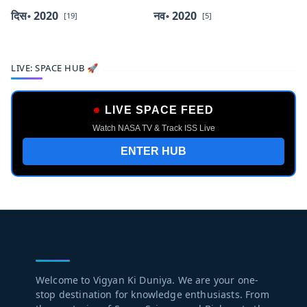
दिस॰ 2020
नव॰ 2020
[19]
[5]
LIVE: SPACE HUB 🚀
LIVE SPACE FEED
Watch NASA TV & Track ISS Live
ENTER HUB
ABOUT US
Welcome to Vigyan Ki Duniya. We are your one-
stop destination for knowledge enthusiasts. From