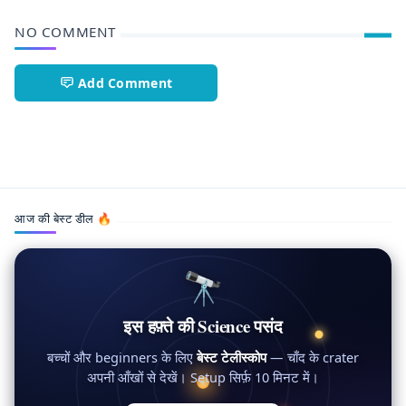
NO COMMENT
Add Comment
FutureTech,ISRO,LUPEX,MoonMission,ScienceHindi,Spa
आज की बेस्ट डील 🔥
🔭
इस हफ़्ते की Science पसंद
बच्चों और beginners के लिए
बेस्ट टेलीस्कोप
— चाँद के crater
अपनी आँखों से देखें। Setup सिर्फ़ 10 मिनट में।