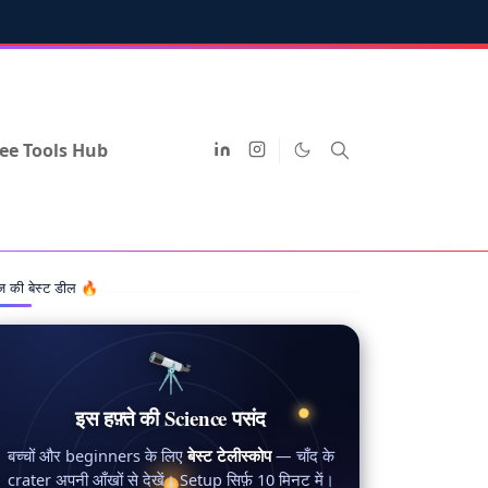
ee Tools Hub
 की बेस्ट डील 🔥
🔭
इस हफ़्ते की Science पसंद
बच्चों और beginners के लिए
बेस्ट टेलीस्कोप
— चाँद के
crater अपनी आँखों से देखें। Setup सिर्फ़ 10 मिनट में।