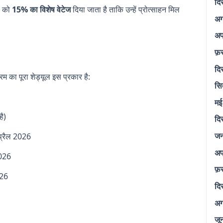
दि
ों को
15% का विशेष वेटेज
दिया जाता है ताकि उन्हें प्रोत्साहन मिल
अग
अप
फ़
दि
रम का पूरा शेड्यूल इस प्रकार है:
सि
मई
ै)
दि
जन
्रैल 2026
अप
026
फ़
026
दि
अग
जू