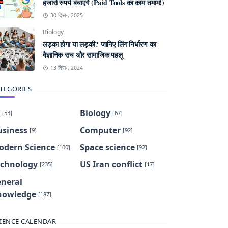
हजारों रुपये बचाएंगे (Paid Tools का काम तमाम!)
30 दिस॰, 2025
Biology
लड़का होगा या लड़की? जानिए लिंग निर्धारण का
वैज्ञानिक सच और सामाजिक पहलू
13 दिस॰, 2024
TEGORIES
Biology
[53]
[67]
usiness
Computer
[9]
[92]
odern Science
Space science
[100]
[92]
echnology
US Iran conflict
[235]
[17]
eneral
nowledge
[187]
IENCE CALENDAR