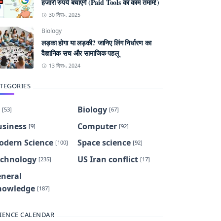
हजारों रुपये बचाएंगे (Paid Tools का काम तमाम!)
30 दिस॰, 2025
Biology
लड़का होगा या लड़की? जानिए लिंग निर्धारण का
वैज्ञानिक सच और सामाजिक पहलू
13 दिस॰, 2024
TEGORIES
Biology
[53]
[67]
usiness
Computer
[9]
[92]
odern Science
Space science
[100]
[92]
echnology
US Iran conflict
[235]
[17]
eneral
nowledge
[187]
IENCE CALENDAR