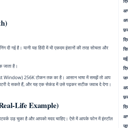
दि
अग
अप
th)
फ़
।
दि
िंग दी गई है। यानी यह हिंदी में भी एकदम इंसानों की तरह सोचता और
सि
मई
टक जाता है।
दि
text Window) 256K टोकन तक का है। आसान भाषा में समझें तो आप
जन
जिटरी दे सकते हैं, और यह एक सेकंड में उसे पढ़कर सटीक जवाब दे देगा।
अप
फ़
? (Real-Life Example)
दि
अग
वर्क उड़ चुका है और आपको मदद चाहिए। ऐसे में आपके फोन में इंस्टॉल
जू