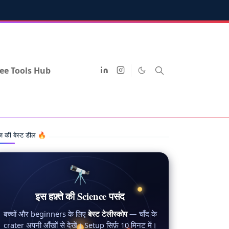
ee Tools Hub
 की बेस्ट डील 🔥
🔭
इस हफ़्ते की Science पसंद
बच्चों और beginners के लिए
बेस्ट टेलीस्कोप
— चाँद के
crater अपनी आँखों से देखें। Setup सिर्फ़ 10 मिनट में।