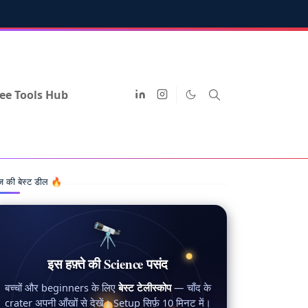
ee Tools Hub
 की बेस्ट डील 🔥
🔭
इस हफ़्ते की Science पसंद
बच्चों और beginners के लिए
बेस्ट टेलीस्कोप
— चाँद के
crater अपनी आँखों से देखें। Setup सिर्फ़ 10 मिनट में।