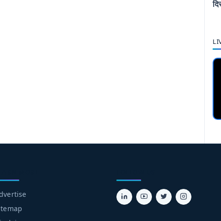
दि
LI
EARN MORE
FOLLOW US
dvertise
itemap