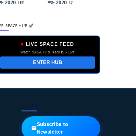
स॰ 2020
नव॰ 2020
[19]
[5]
VE: SPACE HUB 🚀
LIVE SPACE FEED
Watch NASA TV & Track ISS Live
ENTER HUB
NEWSLETTER
Subscribe to
Newsletter