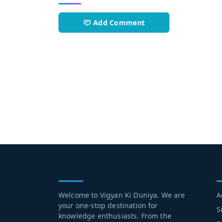
Add Comment
general knowledge
ABOUT US
L
Welcome to Vigyan Ki Duniya. We are
A
your one-stop destination for
S
knowledge enthusiasts. From the