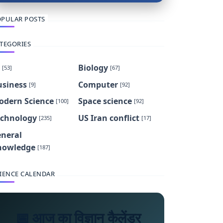
PULAR POSTS
TEGORIES
Biology
[53]
[67]
usiness
Computer
[9]
[92]
odern Science
Space science
[100]
[92]
echnology
US Iran conflict
[235]
[17]
eneral
nowledge
[187]
IENCE CALENDAR
📅 आज का विज्ञान कैलेंडर