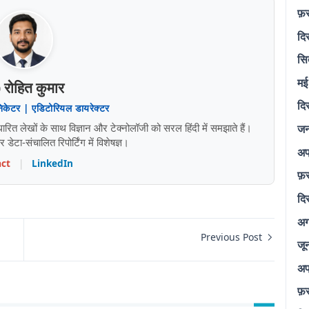
फ़
दि
सि
मई
 रोहित कुमार
दि
निकेटर | एडिटोरियल डायरेक्टर
 लेखों के साथ विज्ञान और टेक्नोलॉजी को सरल हिंदी में समझाते हैं।
जन
ेटा-संचालित रिपोर्टिंग में विशेषज्ञ।
अप
ct
|
LinkedIn
फ़
दि
अग
Previous Post
जू
अप
फ़