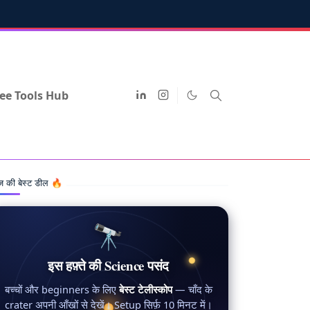
ee Tools Hub
 की बेस्ट डील 🔥
🔭
इस हफ़्ते की Science पसंद
बच्चों और beginners के लिए
बेस्ट टेलीस्कोप
— चाँद के
crater अपनी आँखों से देखें। Setup सिर्फ़ 10 मिनट में।