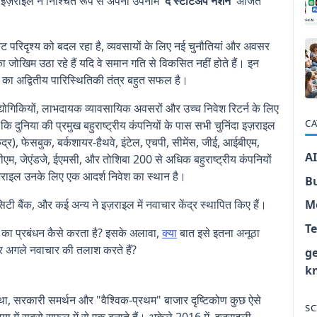
, इज़राइल ने निश्चित रूप से अपना उपनाम
'द स्टार्टअप नेशन'
अर्जित
पोरेट परिदृश्य को बदल रहा है, व्यवसायों के लिए नई चुनौतियां और अवसर
जोखिम उठा रहे हैं यदि वे समान गति से विकसित नहीं होते हैं। इन
ाइल का अद्वितीय पारिस्थितिकी तंत्र बहुत सफल है।
योगिकियों, लाभदायक व्यावसायिक अवसरों और उच्च निवेश रिटर्न के लिए
CA
 कि दुनिया की प्रमुख बहुराष्ट्रीय कंपनियों के पास सभी चुनिंदा इज़राइल
ेंद्र), फेसबुक, बर्कशायर-हैथवे, इंटेल, एचपी, सीमेंस, जीई, आईबीएम,
AI
बीएम, जेएंडजे, ईएमसी, और तोशिबा 200 से अधिक बहुराष्ट्रीय कंपनियों
 इज़राइल उनके लिए एक आदर्श निवेश का स्थान है।
B
टी बैंक, और कई अन्य ने इज़राइल में नवाचार केंद्र स्थापित किए हैं।
M
T
े रहने का प्रबंधन कैसे करता है? इसके अलावा,
क्या
बात इसे इतना अनूठा
 और अगले नवाचार की तलाश करते हैं?
g
k
्था, सरकारी समर्थन और "वैश्विक-प्रथम" बाजार दृष्टिकोण कुछ ऐसे
SC
या में सबसे सफल में से एक बनाते हैं। अकेले 2016 में, इज़राइली