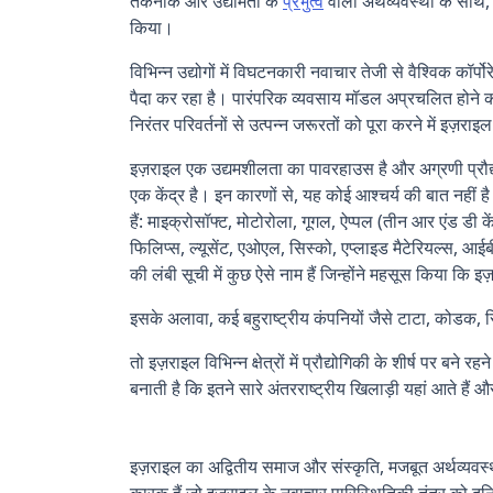
तकनीक और उद्यमिता के
प्रभुत्व
वाली अर्थव्यवस्था के साथ
किया।
विभिन्न उद्योगों में विघटनकारी नवाचार तेजी से वैश्विक कॉर्
पैदा कर रहा है। पारंपरिक व्यवसाय मॉडल अप्रचलित होने का 
निरंतर परिवर्तनों से उत्पन्न जरूरतों को पूरा करने में इज़र
इज़राइल एक उद्यमशीलता का पावरहाउस है और अग्रणी प्रौद्
एक केंद्र है। इन कारणों से, यह कोई आश्चर्य की बात नहीं है
हैं: माइक्रोसॉफ्ट, मोटोरोला, गूगल, ऐप्पल (तीन आर एंड डी क
फिलिप्स, ल्यूसेंट, एओएल, सिस्को, एप्लाइड मैटेरियल्स, आई
की लंबी सूची में कुछ ऐसे नाम हैं जिन्होंने महसूस किया कि
इसके अलावा, कई बहुराष्ट्रीय कंपनियों जैसे टाटा, कोडक, सि
तो इज़राइल विभिन्न क्षेत्रों में प्रौद्योगिकी के शीर्ष पर बन
बनाती है कि इतने सारे अंतरराष्ट्रीय खिलाड़ी यहां आते हैं
Technology
इज़राइल का अद्वितीय समाज और संस्कृति, मजबूत अर्थव्यवस
कारक हैं जो इज़राइल के नवाचार पारिस्थितिकी तंत्र को दुनि