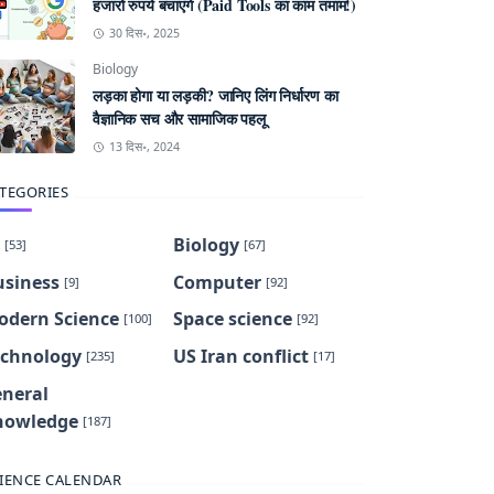
हजारों रुपये बचाएंगे (Paid Tools का काम तमाम!)
30 दिस॰, 2025
Biology
लड़का होगा या लड़की? जानिए लिंग निर्धारण का
वैज्ञानिक सच और सामाजिक पहलू
13 दिस॰, 2024
TEGORIES
Biology
[53]
[67]
usiness
Computer
[9]
[92]
odern Science
Space science
[100]
[92]
echnology
US Iran conflict
[235]
[17]
eneral
nowledge
[187]
IENCE CALENDAR