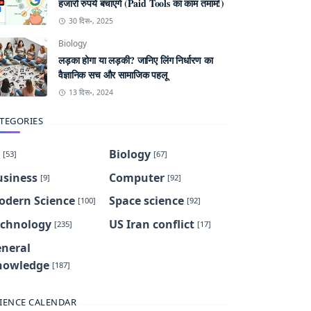
हजारों रुपये बचाएंगे (Paid Tools का काम तमाम!)
30 दिस॰, 2025
Biology
लड़का होगा या लड़की? जानिए लिंग निर्धारण का
वैज्ञानिक सच और सामाजिक पहलू
13 दिस॰, 2024
TEGORIES
Biology
[53]
[67]
usiness
Computer
[9]
[92]
odern Science
Space science
[100]
[92]
echnology
US Iran conflict
[235]
[17]
eneral
nowledge
[187]
IENCE CALENDAR