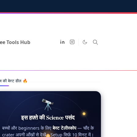
ee Tools Hub
 की बेस्ट डील 🔥
🔭
इस हफ़्ते की Science पसंद
बच्चों और beginners के लिए
बेस्ट टेलीस्कोप
— चाँद के
crater अपनी आँखों से देखें। Setup सिर्फ़ 10 मिनट में।