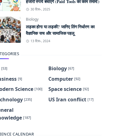
हजारों रुपये बचाएंगे (Paid Tools का काम तमाम!)
30 दिस॰, 2025
Biology
लड़का होगा या लड़की? जानिए लिंग निर्धारण का
वैज्ञानिक सच और सामाजिक पहलू
13 दिस॰, 2024
TEGORIES
Biology
[53]
[67]
usiness
Computer
[9]
[92]
odern Science
Space science
[100]
[92]
echnology
US Iran conflict
[235]
[17]
eneral
nowledge
[187]
IENCE CALENDAR