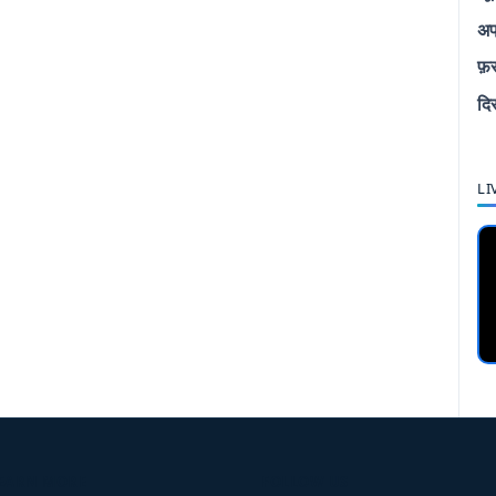
अप
फ़
दि
LI
EARN MORE
FOLLOW US