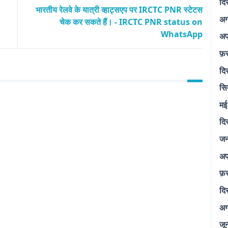
दि
भारतीय रेलवे के यात्री व्हाट्सएप पर IRCTC PNR स्टेटस
अग
चेक कर सकते हैं। - IRCTC PNR status on
WhatsApp
अप
फ़
दि
सि
मई
दि
जन
अप
फ़
दि
अग
जू