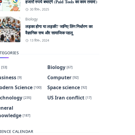
हजारों रुपये बचाएंगे (Paid Tools का काम तमाम!)
30 दिस॰, 2025
Biology
लड़का होगा या लड़की? जानिए लिंग निर्धारण का
वैज्ञानिक सच और सामाजिक पहलू
13 दिस॰, 2024
TEGORIES
Biology
[53]
[67]
usiness
Computer
[9]
[92]
odern Science
Space science
[100]
[92]
echnology
US Iran conflict
[235]
[17]
eneral
nowledge
[187]
IENCE CALENDAR