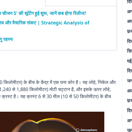
दि
अग
त सीजन 5' की शूटिंग हुई शुरू, जानें कब होगा रिलीज?
अप
्रभाव और वैचारिक संकट | Strategic Analysis of
फ़
ु रहस्य
दि
सि
मई
दि
जन
 किलोमीटर) के बीच के केंद्र में एक घना कोर है। यह लोहे, निकेल और
ल (1,240 से 1,880 किलोमीटर) मोटी चट्टान है, और इसके ऊपर लोहे,
अप
एक क्रस्ट है। यह क्रस्ट 6 से 30 मील (10 से 50 किलोमीटर) के बीच
फ़
दि
अग
जू