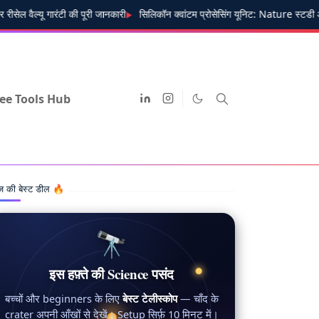
यू गारंटी की पूरी जानकारी
सिलिकॉन क्वांटम प्रोसेसिंग यूनिट: Nature स्टडी और
ee Tools Hub
 की बेस्ट डील 🔥
🔭
इस हफ़्ते की Science पसंद
बच्चों और beginners के लिए
बेस्ट टेलीस्कोप
— चाँद के
crater अपनी आँखों से देखें। Setup सिर्फ़ 10 मिनट में।