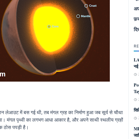
अप
फ़
दि
RE
LA
नई
Po
Tay
सिल
लेआउट में बस गई थी, तब मंगल ग्रह का निर्माण हुआ जब सूर्य से चौथा
लिया। मंगल पृथ्वी का लगभग आधा आकार है, और अपने साथी स्थलीय ग्रहों
क ठोस पपड़ी है।
ML
जान