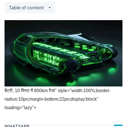
Table of content
बैटरी, 10 मिनट में 800km रेंज!" style="width:100%;border-
radius:10px;margin-bottom:22px;display:block"
loading="lazy">
WHATSAPP