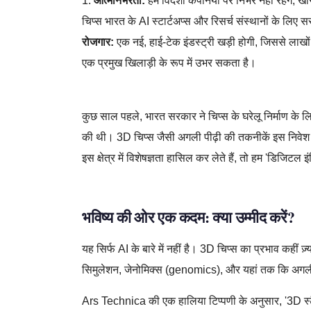
1.
आत्मनिर्भरता:
हम विदेशी कंपनियों पर निर्भर नहीं रहेंगे
चिप्स भारत के AI स्टार्टअप्स और रिसर्च संस्थानों के लिए स
रोजगार:
एक नई, हाई-टेक इंडस्ट्री खड़ी होगी, जिससे लाखों 
एक प्रमुख खिलाड़ी के रूप में उभर सकता है।
3D चिप्स,टेक्नोलॉजी,भविष्य,भारत,विज्ञान,सेमीकंडक्टर,AI
कुछ साल पहले, भारत सरकार ने चिप्स के घरेलू निर्माण क
की थी। 3D चिप्स जैसी अगली पीढ़ी की तकनीकें इस निवेश 
इस क्षेत्र में विशेषज्ञता हासिल कर लेते हैं, तो हम 'डिजिटल
भविष्य की ओर एक कदम: क्या उम्मीद करें?
यह सिर्फ AI के बारे में नहीं है। 3D चिप्स का प्रभाव कहीं 
सिमुलेशन, जेनोमिक्स (genomics), और यहां तक कि अगली पीढ
Ars Technica की एक हालिया टिप्पणी के अनुसार, '3D स्टै