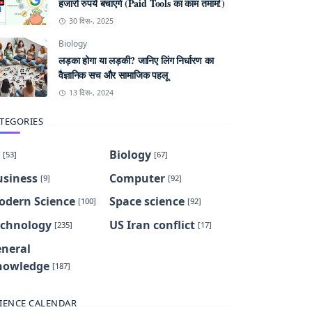
हजारों रुपये बचाएंगे (Paid Tools का काम तमाम!)
30 दिस॰, 2025
Biology
लड़का होगा या लड़की? जानिए लिंग निर्धारण का
वैज्ञानिक सच और सामाजिक पहलू
13 दिस॰, 2024
TEGORIES
Biology
[53]
[67]
usiness
Computer
[9]
[92]
odern Science
Space science
[100]
[92]
echnology
US Iran conflict
[235]
[17]
eneral
nowledge
[187]
IENCE CALENDAR