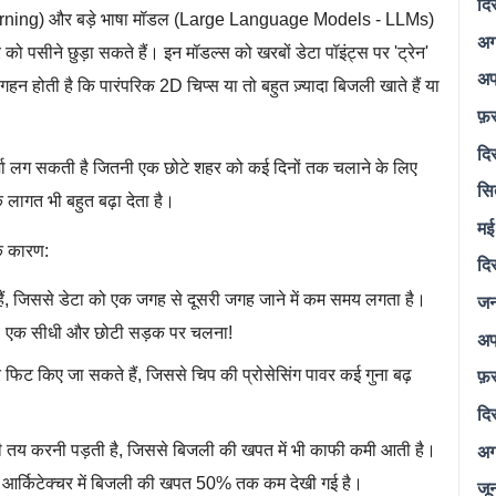
दि
 Learning) और बड़े भाषा मॉडल (Large Language Models - LLMs)
अग
पसीने छुड़ा सकते हैं। इन मॉडल्स को खरबों डेटा पॉइंट्स पर 'ट्रेन'
अप
हन होती है कि पारंपरिक 2D चिप्स या तो बहुत ज़्यादा बिजली खाते हैं या
फ़
दि
ऊर्जा लग सकती है जितनी एक छोटे शहर को कई दिनों तक चलाने के लिए
सि
ि लागत भी बहुत बढ़ा देता है।
मई
के कारण:
दि
जन
हैं, जिससे डेटा को एक जगह से दूसरी जगह जाने में कम समय लगता है।
बजाय, एक सीधी और छोटी सड़क पर चलना!
अप
फ़
टर फिट किए जा सकते हैं, जिससे चिप की प्रोसेसिंग पावर कई गुना बढ़
दि
अग
ी तय करनी पड़ती है, जिससे बिजली की खपत में भी काफी कमी आती है।
र्किटेक्चर में बिजली की खपत 50% तक कम देखी गई है।
जू