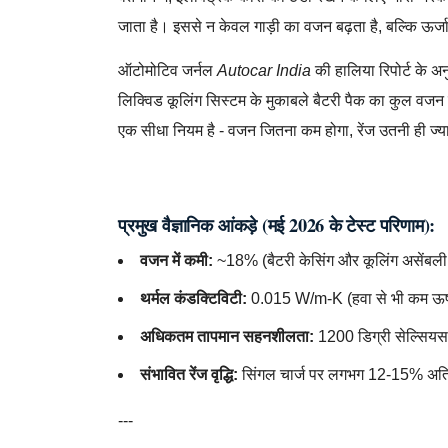
जाता है। इससे न केवल गाड़ी का वजन बढ़ता है, बल्कि ऊर्
ऑटोमोटिव जर्नल
Autocar India
की हालिया रिपोर्ट के अन
लिक्विड कूलिंग सिस्टम के मुकाबले बैटरी पैक का कुल 
एक सीधा नियम है - वजन जितना कम होगा, रेंज उतनी ही ज्य
AutomobileRevolution,ElectricVehicles,EVTec
प्रमुख वैज्ञानिक आंकड़े (मई 2026 के टेस्ट परिणाम):
वजन में कमी:
~18% (बैटरी केसिंग और कूलिंग असेंबली म
थर्मल कंडक्टिविटी:
0.015 W/m-K (हवा से भी कम ऊष्
अधिकतम तापमान सहनशीलता:
1200 डिग्री सेल्सिय
संभावित रेंज वृद्धि:
सिंगल चार्ज पर लगभग 12-15% अति
---