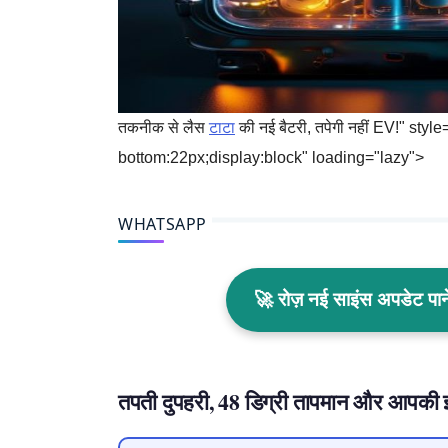
तकनीक से लैस
टाटा
की नई बैटरी, तपेगी नहीं EV!" st
bottom:22px;display:block" loading="lazy">
WHATSAPP
🚀 रोज़ नई साइंस अपडेट प
तपती दुपहरी, 48 डिग्री तापमान और आपकी इले