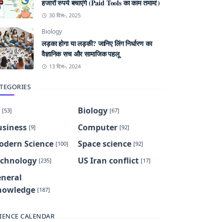
हजारों रुपये बचाएंगे (Paid Tools का काम तमाम!)
30 दिस॰, 2025
Biology
लड़का होगा या लड़की? जानिए लिंग निर्धारण का
वैज्ञानिक सच और सामाजिक पहलू
13 दिस॰, 2024
TEGORIES
Biology
[53]
[67]
usiness
Computer
[9]
[92]
odern Science
Space science
[100]
[92]
echnology
US Iran conflict
[235]
[17]
eneral
nowledge
[187]
IENCE CALENDAR