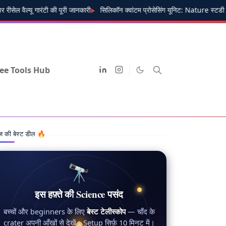
्यू गारंटी की पूरी जानकारी
सिलिकॉन क्वांटम प्रोसेसिंग यूनिट: Nature स्टडी औ
ee Tools Hub
 की बेस्ट डील 🔥
🔭
इस हफ़्ते की Science पसंद
बच्चों और beginners के लिए
बेस्ट टेलीस्कोप
— चाँद के
crater अपनी आँखों से देखें। Setup सिर्फ़ 10 मिनट में।