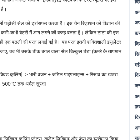
दि
 है।
अग
अप
गर्मी पड़ोसी सेल को ट्रांसफर करता है। इस चेन रिएक्शन को विज्ञान की
फ़
ो कभी-कभी बैटरी में आग लगने की वजह बनता है। लेकिन टाटा की इस
की एक पतली सी परत लगाई गई है। यह परत इतनी शक्तिशाली इंसुलेटर
दि
 जाए, तब भी उसके ठीक बगल वाला सेल बिल्कुल ठंडा (कमरे के तापमान
सि
मई
दि
लिक्विड कूलिंग] -> भारी वजन + जटिल पाइपलाइन्स + रिसाव का खतरा
+ 500°C तक थर्मल सुरक्षा
जन
अप
फ़
दि
!
अग
जू
कम लिक्विड कूलिंग प्लेट्स, कूलेंट लिक्विड और पंप्स का इस्तेमाल किया