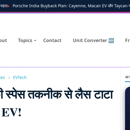
ल
Porsche India Buyback Plan: Cayenne, Macan EV और Taycan पर रीसेल वैल
out
Topics
Contact
Unit Converter 🆕
Fr
आज
les
EVTech
 स्पेस तकनीक से लैस टाटा
ं EV!