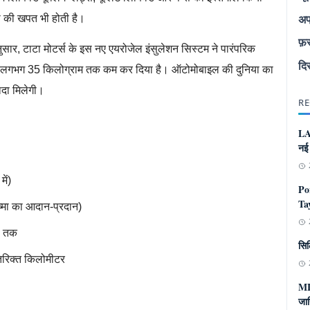
अप
जा की खपत भी होती है।
फ़
ुसार, टाटा मोटर्स के इस नए एयरोजेल इंसुलेशन सिस्टम ने पारंपरिक
दि
वजन लगभग 35 किलोग्राम तक कम कर दिया है। ऑटोमोबाइल की दुनिया का
ादा मिलेगी।
RE
h,IndianScience,ISRO,TataMotors
LA
नई
ें)
Po
Tay
मा का आदान-प्रदान)
स तक
सिल
रिक्त किलोमीटर
ML
जान