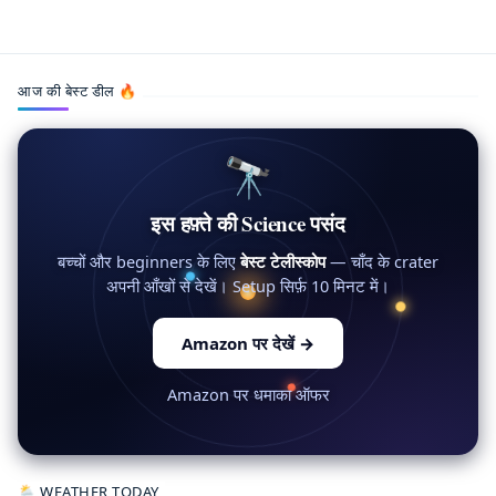
Electric Vehicles India,Future Automobiles,Solid State Bat
आज की बेस्ट डील 🔥
🔭
इस हफ़्ते की Science पसंद
बच्चों और beginners के लिए
बेस्ट टेलीस्कोप
— चाँद के crater
अपनी आँखों से देखें। Setup सिर्फ़ 10 मिनट में।
Amazon पर देखें
→
Amazon पर धमाका ऑफर
🌦 WEATHER TODAY