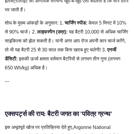
इलेक्ट्रोलाइट की आणविक संरचना खुद-ब-खुद ऐसी बदलती है कि सारे दरारें
भर जाती हैं।
शोध के मुख्य आंकड़ों के अनुसार: 1.
चार्जिंग स्पीड:
केवल 5 मिनट में 10%
से 90% चार्ज। 2.
लाइफस्पैन (उम्र):
यह बैटरी 10,000 से अधिक चार्जिंग
साइकिल्स को झेल सकती है। यानी अगर आप रोज अपनी कार चार्ज करेंगे,
तो भी यह बैटरी 25 से 30 साल तक बिना खराब हुए चलेगी! 3.
एनर्जी
डेंसिटी:
इसकी ऊर्जा क्षमता वर्तमान बैटरियों से लगभग तीन गुना (लगभग
650 Wh/kg) अधिक है।
---
Battery Tech,EV Revolution,Future Technology,Indian EV Ma
एक्सपर्ट्स की राय: बैटरी जगत का 'पवित्र ग्रन्थ'
इस अभूतपूर्व खोज पर प्रतिक्रिया देते हुए,Argonne National