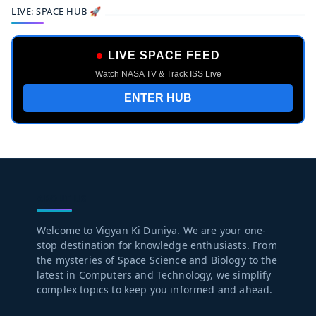
LIVE: SPACE HUB 🚀
LIVE SPACE FEED
Watch NASA TV & Track ISS Live
ENTER HUB
ABOUT US
Welcome to Vigyan Ki Duniya. We are your one-
stop destination for knowledge enthusiasts. From
the mysteries of Space Science and Biology to the
latest in Computers and Technology, we simplify
complex topics to keep you informed and ahead.