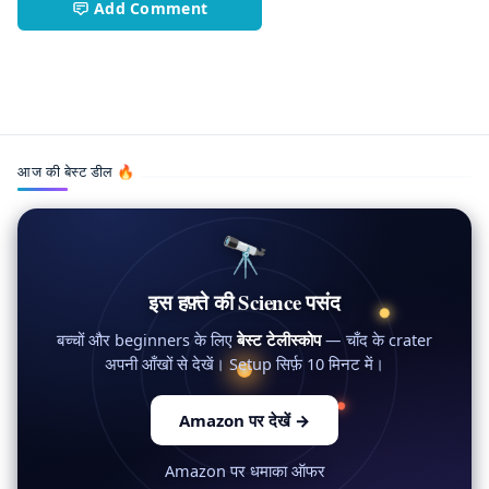
Add Comment
AIBiotech,GreenTech,PlasticPollution,ScienceNews,Supe
आज की बेस्ट डील 🔥
🔭
इस हफ़्ते की Science पसंद
बच्चों और beginners के लिए
बेस्ट टेलीस्कोप
— चाँद के crater
अपनी आँखों से देखें। Setup सिर्फ़ 10 मिनट में।
Amazon पर देखें
→
Amazon पर धमाका ऑफर