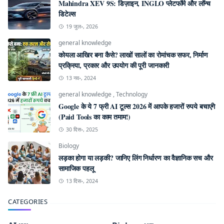
Mahindra XEV 9S: डिज़ाइन, INGLO प्लेटफॉर्म और लॉन्च
डिटेल्स
19 जुल॰, 2026
general knowledge
कोयला आखिर बना कैसे? लाखों सालों का रोमांचक सफर, निर्माण
प्रक्रिया, प्रकार और उपयोग की पूरी जानकारी
13 नव॰, 2024
general knowledge
,
Technology
Google के ये 7 फ्री AI टूल्स 2026 में आपके हजारों रुपये बचाएंगे
(Paid Tools का काम तमाम!)
30 दिस॰, 2025
Biology
लड़का होगा या लड़की? जानिए लिंग निर्धारण का वैज्ञानिक सच और
सामाजिक पहलू
13 दिस॰, 2024
CATEGORIES