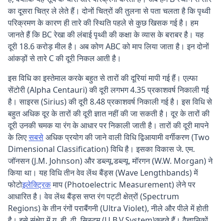
का दूसरा चित्र ले लेते हैं। दोनों चित्रों की तुलना से पता चलता है कि पृथ्वी
परिक्रमण के कारण ही तारे की स्थिति पहले से कुछ खिसक गई है। हम
जानते हैं कि BC रेखा की लंबाई पृथ्वी की कक्षा के व्यास के बराबर है। यह
दूरी 18.6 करोड़ मील है। अब कोण ABC को माप लिया जाता है। इन दोनों
आंकड़ों से तारे C की दूरी निकल आती है।
इस विधि का इस्तेमाल करके बहुत से तारों की दूरियां मापी गई हैं। एल्फा
सेंटोरी (Alpha Centauri) की दूरी लगभग 4.35 प्रकाशवर्ष निकाली गई
है। साइरस (Sirius) की दूरी 8.48 प्रकाशवर्ष निकाली गई है। इस विधि से
बहुत अधिक दूर के तारों की दूरी ज्ञात नहीं की जा सकती है। दूर के तारों की
दूरी उनकी चमक या रंग के आधार पर निकाली जाती है। तारों की दूरी मापने
के लिए
सबसे
अधिक प्रयोग की जाने वाली विधि द्विआयामी वर्गीकरण (Two
Dimensional Classification) विधि है। इसका विकास जे. एम.
जॉनसन (J.M. Johnson) और डब्ल्यू.डब्ल्यू. मॉरगन (W.W. Morgan) ने
किया था। यह विधि तीन वेव लेंथ बैंड्स (Wave Lengthbands) में
फोटो
इलेक्ट्रिक
माप (Photoelectric Measurement) लेने पर
आधारित है। वेव लेंथ बैंड्स सप्त रंग पट्टी क्षेत्रों (Spectrum
Regions) के तीन रंगों पराबैंगनी (Ultra Violet), नीले और पीले में होती
है। इसे संक्षेप में यू. बी. वी. सिस्टम (U.B.V.System)कहते हैं। वैज्ञानिकों