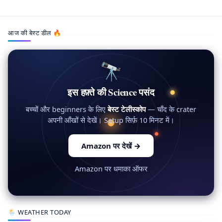
आज की बेस्ट डील 🔥
🔭
इस हफ़्ते की Science पसंद
बच्चों और beginners के लिए
बेस्ट टेलीस्कोप
— चाँद के crater
अपनी आँखों से देखें। Setup सिर्फ़ 10 मिनट में।
Amazon पर देखें
→
Amazon पर धमाका ऑफर
🌦 WEATHER TODAY